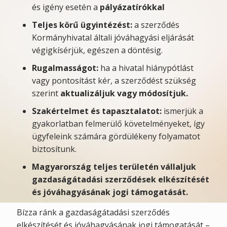
és igény esetén a
pályázatírókkal
Teljes körű ügyintézést:
a szerződés
Kormányhivatal általi jóváhagyási eljárását
végigkísérjük, egészen a döntésig.
Rugalmasságot:
ha a hivatal hiánypótlást
vagy pontosítást kér, a szerződést szükség
szerint
aktualizáljuk vagy módosítjuk.
Szakértelmet és tapasztalatot:
ismerjük a
gyakorlatban felmerülő követelményeket, így
ügyfeleink számára gördülékeny folyamatot
biztosítunk.
Magyarország teljes területén vállaljuk
gazdaságátadási szerződések elkészítését
és jóváhagyásának jogi támogatását.
Bízza ránk a gazdaságátadási szerződés
elkészítését és jóváhagyásának jogi támogatását –