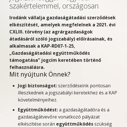
szakértelemmel, országosan
Irodánk vállalja
gazdaságátadási szerződések
elkészítését
, amelyek megfelelnek a
2021. évi
CXLIII. törvény
(az agrárgazdaságok
átadásáról szóló jogszabály) előírásainak, és
alkalmasak a
KAP-RD07-1-25,
„Gazdaságátadási együttműködés
támogatása”
jogcím keretében történő
felhasználásra.
Mit nyújtunk Önnek?
Jogi biztonságot:
szerződéseink pontosan
illeszkednek a jogszabályi keretekhez és a KAP
követelményeihez.
Együttműködést:
a gazdaságátadóra és a
gazdaságátvevőre vonatkozó pályázat
elkészítése során
együttműködés
szükség